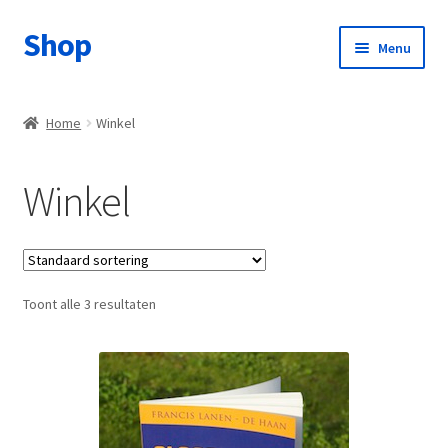
Shop
Ga
Ga
Menu
door
naar
naar
de
Home
navigatie
inhoud
Home
Winkel
Afrekenen
Winkel
bedankt
Contact
Toont alle 3 resultaten
Mijn account
Winkel
Winkelmand