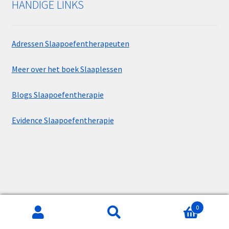
HANDIGE LINKS
Adressen Slaapoefentherapeuten
Meer over het boek Slaaplessen
Blogs Slaapoefentherapie
Evidence Slaapoefentherapie
0
Zoeken
Zoeken